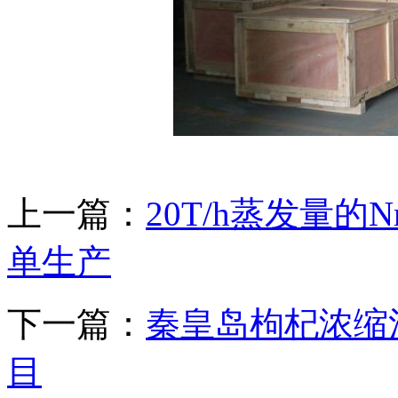
上一篇：
20T/h蒸发量
单生产
下一篇：
秦皇岛枸杞浓缩汁
目